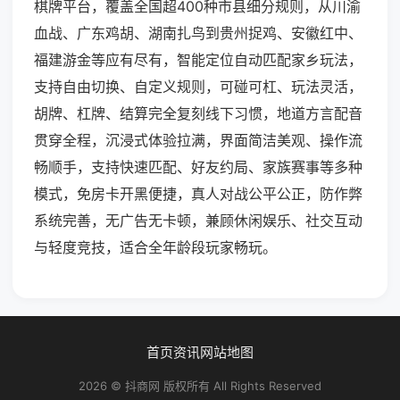
棋牌平台，覆盖全国超400种市县细分规则，从川渝
血战、广东鸡胡、湖南扎鸟到贵州捉鸡、安徽红中、
福建游金等应有尽有，智能定位自动匹配家乡玩法，
支持自由切换、自定义规则，可碰可杠、玩法灵活，
胡牌、杠牌、结算完全复刻线下习惯，地道方言配音
贯穿全程，沉浸式体验拉满，界面简洁美观、操作流
畅顺手，支持快速匹配、好友约局、家族赛事等多种
模式，免房卡开黑便捷，真人对战公平公正，防作弊
系统完善，无广告无卡顿，兼顾休闲娱乐、社交互动
与轻度竞技，适合全年龄段玩家畅玩。
首页
资讯
网站地图
2026 © 抖商网 版权所有 All Rights Reserved