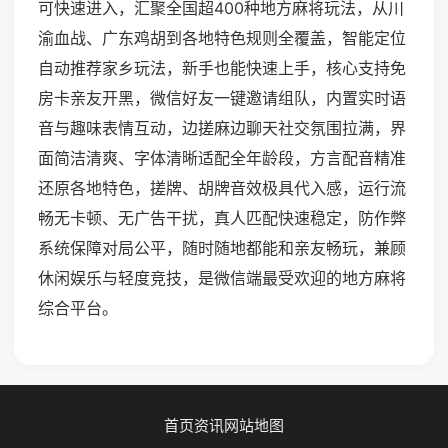
可快速进入，汇聚全国超400种地方麻将玩法，从川
渝血战、广东鸡胡到各地特色规则全覆盖，智能定位
自动推荐家乡玩法，新手也能快速上手，核心支持免
房卡亲友开黑，微信好友一键邀请组队，内置实时语
音与趣味表情互动，边搓麻边聊天社交氛围拉满，界
面简洁清爽、字体清晰适配全年龄段，方言配音精准
还原各地特色，搓牌、胡牌音效极具代入感，运行流
畅无卡顿、无广告干扰，真人匹配快速稳定，防作弊
系统保障对局公平，随时随地都能和亲友畅玩，兼顾
休闲娱乐与轻度竞技，是微信端最受欢迎的地方麻将
综合平台。
首页
资讯
网站地图