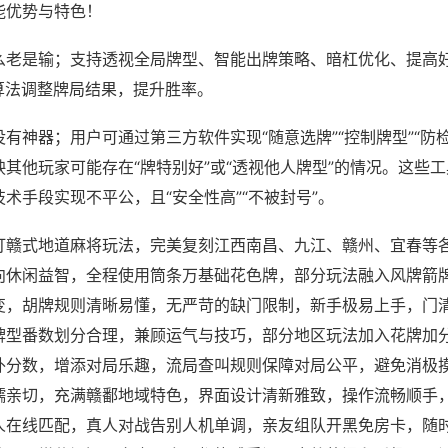
能优势与特色！
么老是输；支持透视全局牌型、智能出牌策略、暗杠优化、提高
算法调整牌局结果，提升胜率。
有神器；用户可通过第三方软件实现“随意选牌”“控制牌型”“防
其他玩家可能存在“牌特别好”或“透视他人牌型”的情况。这些
术手段实现不平公，且“安全性高”“不被封号”。
打赣式地道麻将玩法，完美复刻江西南昌、九江、赣州、宜春等
向休闲益智，全程使用筒条万基础花色牌，部分玩法融入风牌箭
变，胡牌规则清晰易懂，无严苛的缺门限制，新手极易上手，门
牌型番数划分合理，兼顾运气与技巧，部分地区玩法加入花牌加
外分数，增添对局乐趣，流局查叫规则保障对局公平，避免消极
糯亲切，充满赣鄱地域特色，界面设计清新雅致，操作流畅顺手
人在线匹配，真人对战告别人机单调，亲友组队开黑免房卡，随