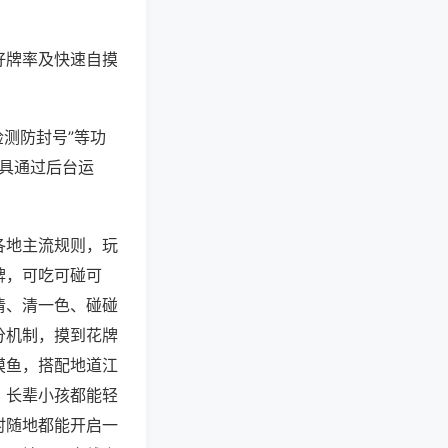
好牌率及快速自摸
检测防封号”等功
工具通过后台运
各地主流规则，玩
牌，可吃可碰可
清、清一色、碰碰
分机制，摸到花牌
摸鱼，搭配地道江
，长辈小孩都能轻
时随地都能开启一