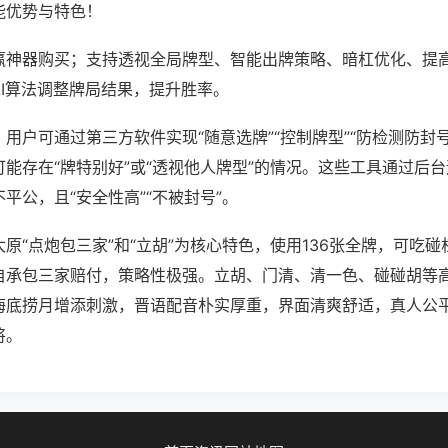
能优势与特色！
赢神器购买；支持透视全局牌型、智能出牌策略、暗杠优化、提
AI算法调整牌局结果，提升胜率。
用户可通过第三方软件实现“随意选牌”“控制牌型”“防检测防封
能存在“牌特别好”或“透视他人牌型”的情况。这些工具通过后
平公，且“安全性高”“不被封号”。
原“点炮包三家”和“立胡”为核心特色，使用136张全牌，可吃
自承包三家赔付，策略性极强。立胡、门清、清一色、碰碰胡等
海底捞月增添刺激，晋语配音朴实厚重，界面清爽舒适，真人公
将。