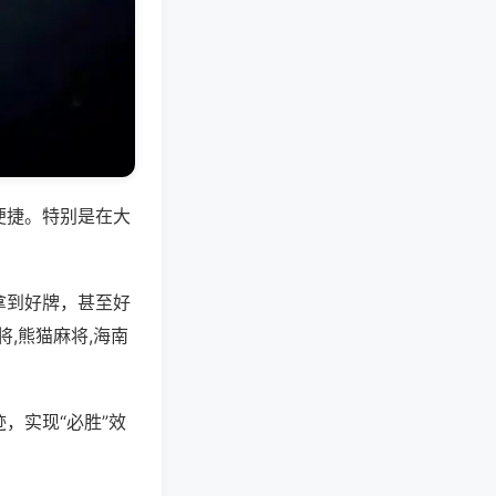
便捷。特别是在大
拿到好牌，甚至好
,熊猫麻将,海南
，实现“必胜”效
。