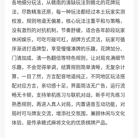
各地细分玩法，从赣南的清缺玩法到赣北的花牌玩
法，尽数精准还原，每一种玩法都经过本土玩家实测
校准，规则地道无偏差，核心玩法注重平和与策略，
没有激烈的对抗机制，节奏舒缓，适合各年龄段玩家
休闲娱乐，可吃可碰可杠，胡牌方式灵活，玩家可循
序渐进打造牌型，享受慢慢凑牌的乐趣，花牌加分、
门清加成、清一色翻倍等特色规则，让对局充满细节
乐趣，不会觉得单调，结算规则简单清晰，无复杂计
算，一目了然，方言配音地道纯正，不同地区玩法搭
配对应方言，亲切感十足，界面简洁无广告，运行流
畅无卡顿，支持单机练习与联机对战，新手可先练习
熟悉规则，再进入真人对局，内置语音互动功能，对
局时可与牌友交流，增添社交氛围，兼顾休闲与文化
体验，是传承赣式麻将文化的优质棋牌产品。