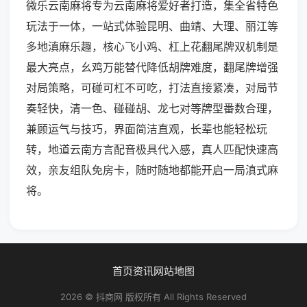
微乐云南麻将专为云南麻将爱好者打造，集全省特色
玩法于一体，一站式体验昆明、曲靖、大理、丽江等
多地滇麻乐趣，核心飞小鸡、杠上花翻尾牌双机制是
最大亮点，幺鸡万能替代降低胡牌难度，翻尾牌增强
对局策略，可碰可杠不可吃，打法直接紧凑，对局节
奏轻快，清一色、碰碰胡、龙七对等牌型番数合理，
兼顾运气与技巧，界面简洁直观，长辈也能轻松玩
转，地道云南方言配音极具代入感，真人匹配快速高
效，亲友组队免房卡，随时随地都能开启一局滇式麻
将。
首页
资讯
网站地图
2026 © 抖商网 版权所有 All Rights Reserved