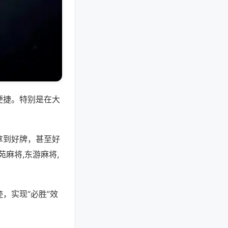
便捷。特别是在大
拿到好牌，甚至好
麻将,东游麻将,
，实现“必胜”效
。