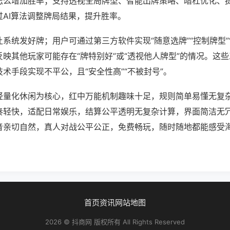
怎么增加胜率；支持透视全局牌型、智能出牌策略、暗杠优化、
过AI算法调整牌局结果，提升胜率。
系统发好牌；用户可通过第三方软件实现“随意选牌”“控制牌型”
映其他玩家可能存在“牌特别好”或“透视他人牌型”的情况。这
术手段实现不平公，且“安全性高”“不被封号”。
轻量化休闲为核心，红中万能机制趣味十足，规则简单易懂无复
奏轻快，适配日常娱乐，结算公平透明无复杂计算，界面简洁无
音亲切自然，真人对战公平公正，免费畅玩，随时随地都能感受
首页
资讯
网站地图
2026 © 抖商网 版权所有 All Rights Reserved