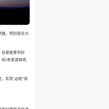
便捷。特别是在大
，总是能拿到好
如(老家游麻将,
，实现“必胜”效
。