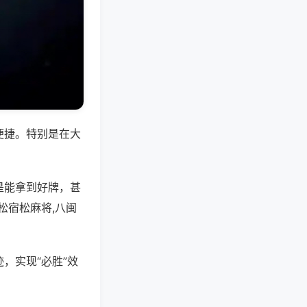
便捷。特别是在大
是能拿到好牌，甚
松宿松麻将,八闽
，实现“必胜”效
。