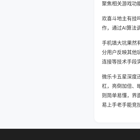
聚焦相关游戏功
欢喜斗地主有挂
作，通过AI算法
手机填大坑果然有
分用户反映其他玩
连接等技术手段实
微乐卡五星深度
杠，亮倒加倍、
则简单易懂，界
易上手老手能竞