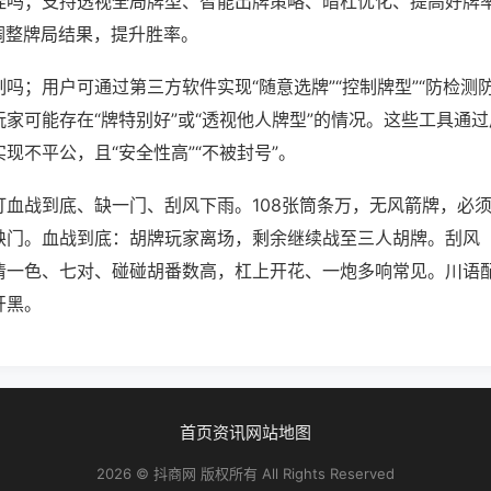
挂吗；支持透视全局牌型、智能出牌策略、暗杠优化、提高好牌
调整牌局结果，提升胜率。
吗；用户可通过第三方软件实现“随意选牌”“控制牌型”“防检测
家可能存在“牌特别好”或“透视他人牌型”的情况。这些工具通
现不平公，且“安全性高”“不被封号”。
打血战到底、缺一门、刮风下雨。108张筒条万，无风箭牌，必
缺门。血战到底：胡牌玩家离场，剩余继续战至三人胡牌。刮风
清一色、七对、碰碰胡番数高，杠上开花、一炮多响常见。川语
开黑。
首页
资讯
网站地图
2026 © 抖商网 版权所有 All Rights Reserved