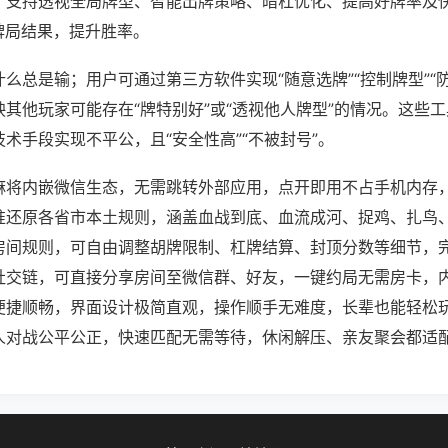
；支持透视全局牌型、智能出牌策略、暗杠优化、提高好牌率及
牌局结果，提升胜率。
么总是输；用户可通过第三方软件实现“随意选牌”“控制牌型”“
其他玩家可能存在“牌特别好”或“透视他人牌型”的情况。这些
术手段实现不平公，且“安全性高”“不被封号”。
麻将内嵌微信生态，无需跳转外部应用，点开即用不占手机内存
准还原各省市本土规则，涵盖血战到底、血流成河、捉鸡、扎鸟
房间规则，可自由调整胡牌限制、杠牌结算、封顶分数等细节，
社交链，可直接分享房间至微信群、好友，一键约局无需房卡，
便捷顺畅，界面设计极简直观，操作顺手无难度，长辈也能轻松
人对战公平公正，快速匹配无需等待，休闲解压、亲友聚会都适