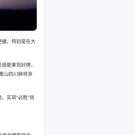
便捷。特别是在大
总是能拿到好牌，
蜀山四川麻将亲
，实现“必胜”效
。