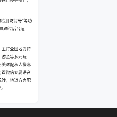
快速自摸等操作，
防检测防封号”等功
工具通过后台运
，主打全国地方特
、游金等多元玩
完美适配私人搓麻
内置微信专属语音
玩转，地道方言配
配。