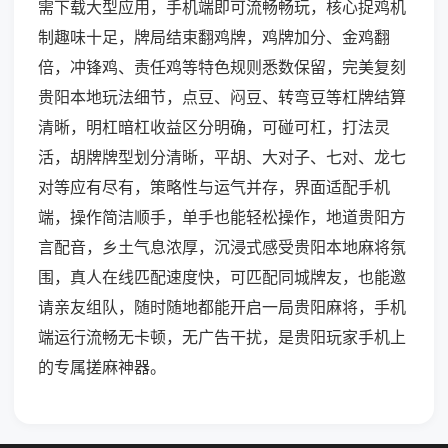
需下载大型应用，手机端即可流畅畅玩，核心捉鸡机
制趣味十足，牌局结束翻鸡牌，鸡牌加分、金鸡翻
倍，冲锋鸡、责任鸡等特色规则悉数保留，完美复刻
贵阳本地玩法细节，点豆、闷豆、转弯豆等杠牌结算
清晰，明杠暗杠收益区分明确，可碰可杠，打法灵
活，胡牌牌型划分清晰，平胡、大对子、七对、龙七
对等应有尽有，策略性与运气并存，界面适配手机
端，操作简洁顺手，单手也能轻松操作，地道贵阳方
言配音，乡土气息浓厚，沉浸式感受贵阳本地麻将氛
围，真人在线匹配速度快，可匹配同城牌友，也能邀
请亲友组队，随时随地都能开启一局贵阳麻将，手机
端运行流畅无卡顿，无广告干扰，是贵阳玩家手机上
的专属搓麻神器。