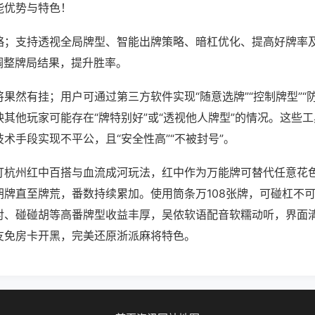
能优势与特色！
略；支持透视全局牌型、智能出牌策略、暗杠优化、提高好牌率
调整牌局结果，提升胜率。
果然有挂；用户可通过第三方软件实现“随意选牌”“控制牌型”“
其他玩家可能存在“牌特别好”或“透视他人牌型”的情况。这些
术手段实现不平公，且“安全性高”“不被封号”。
打杭州红中百搭与血流成河玩法，红中作为万能牌可替代任意花
胡牌直至牌荒，番数持续累加。使用筒条万108张牌，可碰杠不
对、碰碰胡等高番牌型收益丰厚，吴侬软语配音软糯动听，界面
友免房卡开黑，完美还原浙派麻将特色。