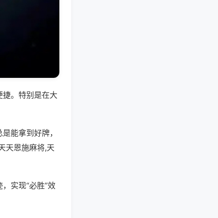
便捷。特别是在大
总是能拿到好牌，
天天恩施麻将,天
，实现“必胜”效
。