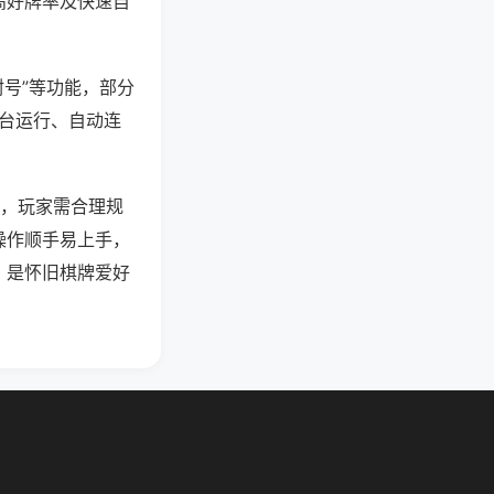
高好牌率及快速自
封号”等功能，部分
后台运行、自动连
强，玩家需合理规
操作顺手易上手，
，是怀旧棋牌爱好