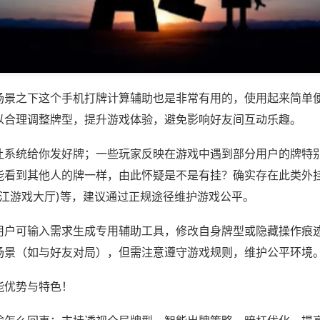
场景之下这个手机打牌计算辅助也是非常有用的，使用起来简单
以合理调整牌型，提升游戏体验，避免影响好友间互动乐趣。
让系统给你发好牌；一些玩家反映在游戏中遇到部分用户的牌特
能看到其他人的牌一样，由此怀疑是不是有挂？确实存在此类外挂
浙江游戏大厅)等，建议通过正规途径维护游戏公平。
用户可输入需求生成专用辅助工具，修改自身牌型或隐藏操作痕迹
场景（如与好友对局），但需注意遵守游戏规则，维护公平环境
能优势与特色！