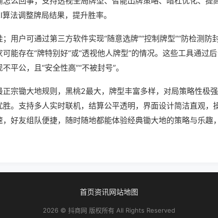
输怎么回事；支持透视全局牌型、智能出牌策略、暗杠优化、提
AI算法调整牌局结果，提升胜率。
；用户可通过第三方软件实现“随意选牌”“控制牌型”“防检测防
可能存在“牌特别好”或“透视他人牌型”的情况。这些工具通过
不平公，且“安全性高”“不被封号”。
最正宗锄大地规则，黑桃2最大，牌型丰富多样，对局策略性极
优胜。支持多人实时联机，结算公平透明，界面设计简洁直观，
速，好友组队便捷，随时随地都能体验经典锄大地的策略与乐趣
首页
资讯
网站地图
2026 © 抖商网 版权所有 All Rights Reserved