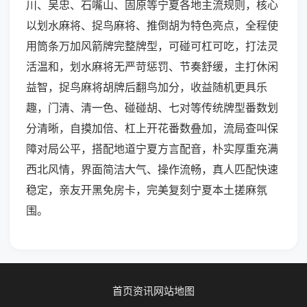
川、吴忠、石嘴山、固原等宁夏各地主流规则，核心
以划水麻将、捉鸟麻将、推倒胡为特色亮点，全程使
用筒条万加风箭牌完整牌型，可碰可杠可吃，打法灵
活温和，划水麻将无严苛惩罚、节奏舒缓，主打休闲
益智，捉鸟麻将胡牌后翻鸟加分，收益随机更具乐
趣，门清、清一色、碰碰胡、七对等传统牌型番数划
分清晰，自摸加倍、杠上开花番数叠加，流局查叫保
障对局公平，搭配地道宁夏方言配音，朴实厚重充满
西北风情，界面简洁大气、操作流畅，真人匹配快速
稳定，亲友开黑免房卡，完美复刻宁夏本土搓麻氛
围。
首页
资讯
网站地图