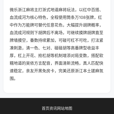
微乐浙江麻将主打浙式地道麻将玩法，以红中百搭、
血流成河为核心特色，全程使用筒条万108张牌，红
中作为万能牌可替代任意花色，大幅提升胡牌概率，
血流成河规则下胡牌后不离场，可继续摸牌胡牌直至
牌墙摸空，番数持续累加，可碰可杠不可吃，打法紧
凑刺激，清一色、七对、碰碰胡等高番牌型收益丰
厚，杠上开花、抢杠胡等机制增添对局变数，搭配软
糯地道的吴侬方言配音，界面清新流畅，真人匹配快
速稳定，亲友开黑免房卡，完美还原浙江本土搓麻氛
围。
首页
资讯
网站地图