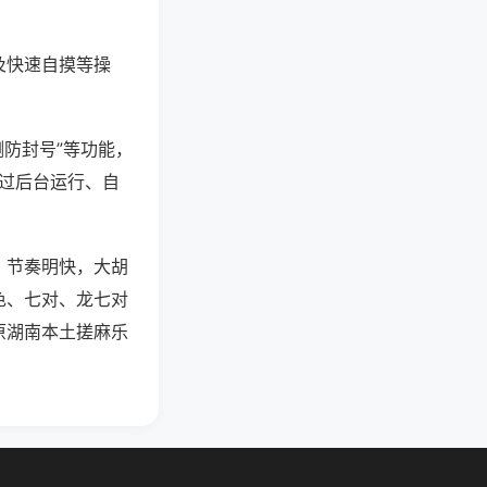
及快速自摸等操
测防封号”等功能，
通过后台运行、自
，节奏明快，大胡
色、七对、龙七对
原湖南本土搓麻乐