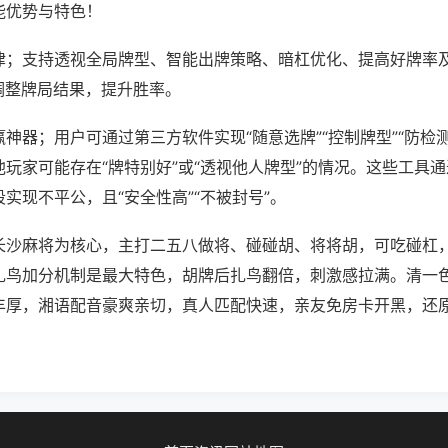
能优势与特色！
律；支持透视全局牌型、智能出牌策略、暗杠优化、提高好牌率
调整牌局结果，提升胜率。
神器；用户可通过第三方软件实现“随意选牌”“控制牌型”“防检
玩家可能存在“牌特别好”或“透视他人牌型”的情况。这些工具
实现不平公，且“安全性高”“不被封号”。
长沙麻将为核心，主打二五八做将、碰碰胡、将将胡，可吃碰杠
扎鸟加分机制是最大特色，胡牌后扎鸟翻倍，刺激感拉满。清一
丰厚，湘语配音豪爽亲切，真人匹配快速，亲友免房卡开黑，还