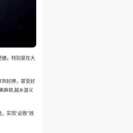
便捷。特别是在大
拿到好牌，甚至好
果麻将,越乡游义
，实现“必胜”效
。