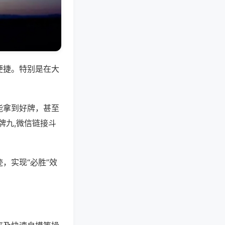
便捷。特别是在大
能拿到好牌，甚至
牌九,微信链接斗
，实现“必胜”效
。