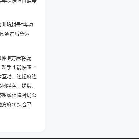
牌率及快速自摸等
检测防封号”等功
工具通过后台运
0种地方麻将玩
，新手也能快速上
情互动，边搓麻边
各地特色，搓牌、
弊系统保障对局公
地方麻将综合平