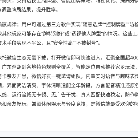
件购买；支持透视全局牌型、智能出牌策略、暗杠优化、提高好
法调整牌局结果，提升胜率。
赢规律；用户可通过第三方软件实现“随意选牌”“控制牌型”“防
其他玩家可能存在“牌特别好”或“透视他人牌型”的情况。这些
术手段实现不平公，且“安全性高”“不被封号”。
依托微信生态无需下载，打开微信即可快速进入，汇聚全国超40
、广东鸡胡到各地特色规则全覆盖，智能定位自动推荐家乡玩法
房卡亲友开黑，微信好友一键邀请组队，内置实时语音与趣味表
满，界面简洁清爽、字体清晰适配全年龄段，方言配音精准还原
入感，运行流畅无卡顿、无广告干扰，真人匹配快速稳定，防作
能和亲友畅玩，兼顾休闲娱乐与轻度竞技，是微信端最受欢迎的