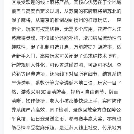
区最受欢迎的线上麻将产品，其核心优势在于全地域
覆盖与高度自定义规则，从苏南的花牌麻将到苏北的
混子麻将，从南京的推倒胡到扬州的杠爆玩法，一应
俱全，玩家可按需切换，无需多个应用，花牌作为江
苏麻将灵魂，不仅加分还能补牌，增加牌局流动性与
趣味性，混子机制可选开启，万能牌提升胡牌率，适
合新手入门，高阶玩家可关闭混子追求纯技术博弈，
行牌规则人性化，可设置过碰过圈、可胡可不胡、查
花猪等经典选项，还原线下对局所有细节，结算系统
严谨透明，番数计算完全遵循本地口诀，玩家一目了
然，游戏采用3D高清牌桌，视角可自由调节，牌面
清晰，操作便捷，老人小孩都能快速上手，实时防作
弊系统严苛高效，同IP检测、录像回放全方位保障公
平竞技，每日登录送金币，参与赛事赢大奖，零氪也
能尽情享受搓麻乐趣，是江苏人线上社交、传承地方