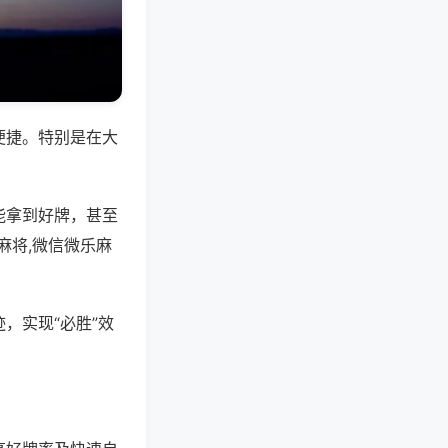
便捷。特别是在大
能拿到好牌，甚至
麻将,微信微乐麻
，实现“必胜”效
。