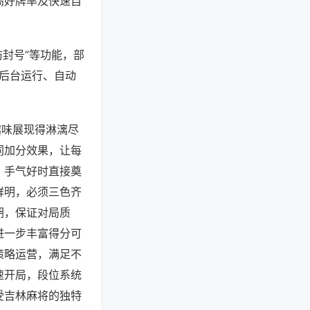
高好牌率及快速自
防封号”等功能，部
过后台运行、自动
趣味展现得淋漓尽
同加分效果，让每
，手气好时直接奠
鲜明，必须三色齐
胡，保证对局质
进一步丰富得分可
策略运营，满足不
速开局，段位系统
受吉林麻将的独特