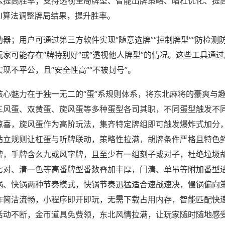
么提高胜率；支持透视全局牌型、智能出牌策略、暗杠优化、提
AI算法调整牌局结果，提升胜率。
器；用户可通过第三方软件实现“随意选牌”“控制牌型”“防检测
家可能存在“牌特别好”或“透视他人牌型”的情况。这些工具通
现不平公，且“安全性高”“不被封号”。
核心魅力在于独一无二的“蛋”系规则体系，将东北麻将的豪爽与
三风蛋、双黄蛋、旋风蛋等多种蛋型各司其职，不同蛋型触发不
惊喜，旋风蛋作为高阶玩法，集齐特定牌组即可触发爆炸式加分
站立规则让杠蛋与听牌联动，策略性拉满，胡牌条件严格且特色
牌，手牌含幺九或风字牌，且至少有一组刻子或对子，杜绝垃圾
七对、清一色等高番牌型番数叠加丰厚，门清、单吊等附加番型
锅、快锅两种节奏模式，快锅节奏迅猛适合速战速决，慢锅偏向
作简洁流畅，小程序即开即玩，无需下载占用内存，智能匹配快
活动不断，金币道具免费领，东北风情拉满，让玩家随时随地感