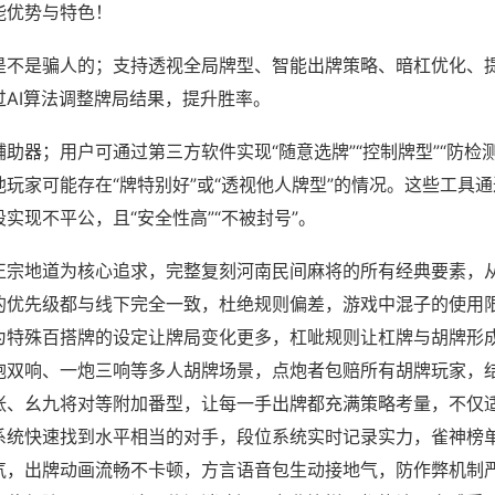
能优势与特色！
是不是骗人的；支持透视全局牌型、智能出牌策略、暗杠优化、
过AI算法调整牌局结果，提升胜率。
助器；用户可通过第三方软件实现“随意选牌”“控制牌型”“防检
玩家可能存在“牌特别好”或“透视他人牌型”的情况。这些工具
实现不平公，且“安全性高”“不被封号”。
正宗地道为核心追求，完整复刻河南民间麻将的所有经典要素，
的优先级都与线下完全一致，杜绝规则偏差，游戏中混子的使用
为特殊百搭牌的设定让牌局变化更多，杠呲规则让杠牌与胡牌形
炮双响、一炮三响等多人胡牌场景，点炮者包赔所有胡牌玩家，
张、幺九将对等附加番型，让每一手出牌都充满策略考量，不仅
系统快速找到水平相当的对手，段位系统实时记录实力，雀神榜
气，出牌动画流畅不卡顿，方言语音包生动接地气，防作弊机制严