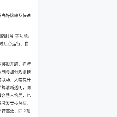
提高好牌率及快速
测防封号”等功能，
通过后台运行、自
从掷骰开牌、抓牌
限制与加分规则精
成联动，大幅提升
结算清晰透明，同
适合熟人约局，也
单激发竞技热情，
苛高效，同IP预