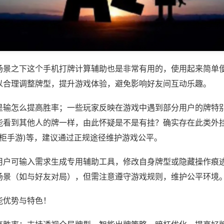
场景之下这个手机打牌计算辅助也是非常有用的，使用起来简单
以合理调整牌型，提升游戏体验，避免影响好友间互动乐趣。
是输怎么提高胜率；一些玩家反映在游戏中遇到部分用户的牌特
能看到其他人的牌一样，由此怀疑是不是有挂？确实存在此类外挂
钱柜手游)等，建议通过正规途径维护游戏公平。
用户可输入需求生成专用辅助工具，修改自身牌型或隐藏操作痕迹
场景（如与好友对局），但需注意遵守游戏规则，维护公平环境
能优势与特色！