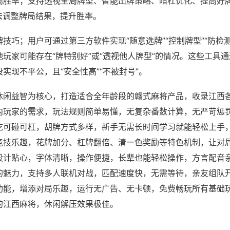
高胜率；支持透视全局牌型、智能出牌策略、暗杠优化、提高好
法调整牌局结果，提升胜率。
技巧；用户可通过第三方软件实现“随意选牌”“控制牌型”“防检
玩家可能存在“牌特别好”或“透视他人牌型”的情况。这些工具
实现不平公，且“安全性高”“不被封号”。
休闲益智为核心，打造适合全年龄段的赣式麻将产品，收录江西
内玩家的需求，玩法规则简单易懂，无复杂番数计算，无严苛惩
吃可碰可杠，胡牌方式多样，新手无需长时间学习就能轻松上手
竞技乐趣，花牌加分、杠牌翻倍、清一色奖励等特色机制，让对
设计贴心，字体清晰，操作便捷，长辈也能轻松操作，方言配音
的魅力，支持多人联机对战，匹配速度快，无需等待，亲友组队
功能，增添对局乐趣，运行无广告、无卡顿，免费畅玩所有基础
的江西麻将，休闲解压效果极佳。