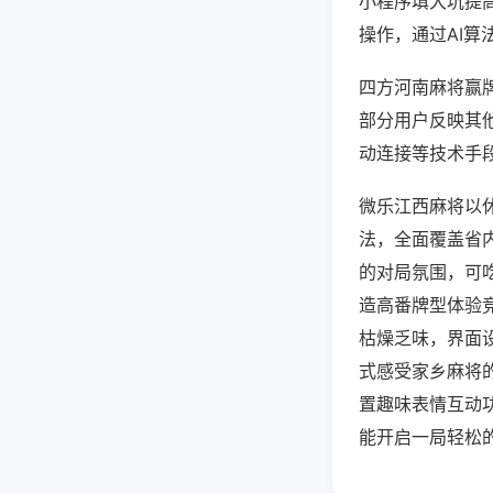
小程序填大坑提
操作，通过AI算
四方河南麻将赢牌
部分用户反映其他
动连接等技术手段
微乐江西麻将以
法，全面覆盖省
的对局氛围，可
造高番牌型体验
枯燥乏味，界面
式感受家乡麻将
置趣味表情互动
能开启一局轻松