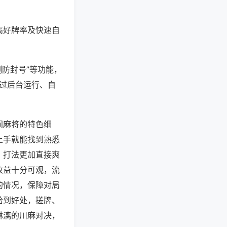
高好牌率及快速自
测防封号”等功能，
通过后台运行、自
间麻将的特色细
上手就能找到熟悉
，打法更加直接爽
收益十分可观，流
的情况，保障对局
恰到好处，搓牌、
淋漓的川麻对决，