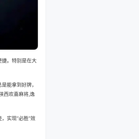
便捷。特别是在大
总是能拿到好牌，
陕西欢喜麻将,逸
，实现“必胜”效
。