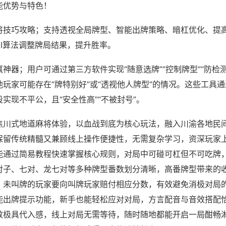
能优势与特色！
将技巧攻略；支持透视全局牌型、智能出牌策略、暗杠优化、提
AI算法调整牌局结果，提升胜率。
神器；用户可通过第三方软件实现“随意选牌”“控制牌型”“防检
玩家可能存在“牌特别好”或“透视他人牌型”的情况。这些工具
实现不平公，且“安全性高”“不被封号”。
焦川式地道麻将体验，以血战到底为核心玩法，融入川渝各地民
保留传统精髓又兼顾线上操作便捷性，无需复杂学习，资深玩家
能通过简易教程快速掌握核心规则，对局中可碰可杠但不可吃牌
对子、七对、龙七对等多种牌型番数划分清晰，高番牌型带来的
，未叫牌的玩家要向叫牌玩家赔付相应分数，有效避免消极对局
能出牌提示功能，新手也能轻松应对对局，方言配音与音效搭配
效极具代入感，线上对局无需等待，随时随地都能开启一局酣畅