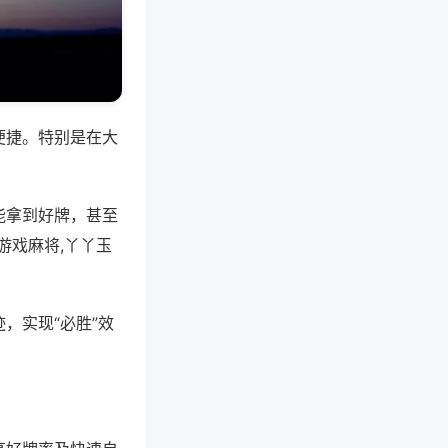
便捷。特别是在大
能拿到好牌，甚至
游戏麻将,丫丫玉
，实现“必胜”效
。