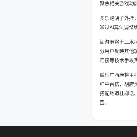
聚焦相关游戏功
多乐跑胡子外挂
通过AI算法调整
闽游麻将十三水插
分用户反映其他玩
连接等技术手段实
微乐广西麻将主
红中百搭，胡牌
搭配地道桂柳话
围。