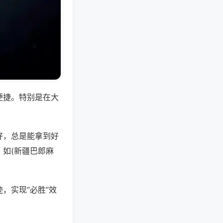
便捷。特别是在大
好，总是能拿到好
如(新疆巴郎麻
，实现“必胜”效
。