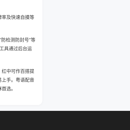
牌率及快速自摸等
“防检测防封号”等
些工具通过后台运
，红中可作百搭提
易上手。粤语配音
麻首选。