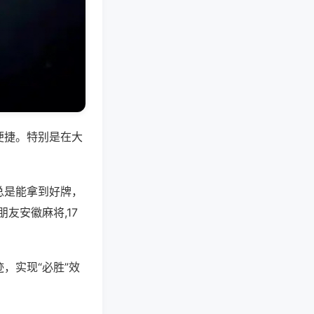
便捷。特别是在大
总是能拿到好牌，
友安徽麻将,17
，实现“必胜”效
。