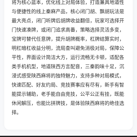
将为核心蓝本，优化线上对局体验，打造兼具地道性
与便捷性的线上秦麻产品，核心闭门胡、飘胡玩法是
最大亮点，闭门听牌后胡牌收益翻倍，玩家可选择开
门快速凑牌，或闭门追求高番，策略选择灵活多变，
宝牌可替代任意牌，提升胡牌概率，杠牌结算实时，
明杠暗杠收益分明，流局查叫避免消极对局，保障公
平性，界面设计简洁大方，运行流畅无卡顿，适配各
类手机机型，地道陕西方言配音，三秦韵味十足，沉
浸式感受陕西麻将的独特魅力，支持多种对局模式，
快速匹配、好友约局、竞技赛事应有尽有，新手有智
能提示辅助，老手能自由竞技，公平公正有挂，既能
休闲解压，也能比拼牌技，是体验陕西麻将的绝佳选
择。