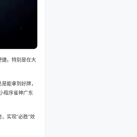
便捷。特别是在大
总是能拿到好牌，
小程序雀神广东
，实现“必胜”效
。