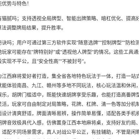
能优势与特色！
有猫腻吗；支持透视全局牌型、智能出牌策略、暗杠优化、提高
算法调整牌局结果，提升胜率。
诀吗；用户可通过第三方软件实现“随意选牌”“控制牌型”“防检
玩家可能存在“牌特别好”或“透视他人牌型”的情况。这些工具
实现不平公，且“安全性高”“不被封号”。
为江西麻将爱好者打造，集全省各地特色玩法于一体，打造一站
就能体验南昌、九江、赣州等多地不同玩法，核心玩法温和休闲
娱乐，胡牌门槛适中，既能快速胡牌享受乐趣，也能打造高番牌
灵活，玩家可自由制定对局策略，花牌、杠牌、清一色等加分机
面设计清爽舒适，牌面清晰易辨，操作简单易懂，适配各类手机
胡牌音效极具代入感，仿佛置身江西本地麻将桌，支持好友约局
，适配不同场景需求，真人对战公平公正，有挂辅助，不管是闲