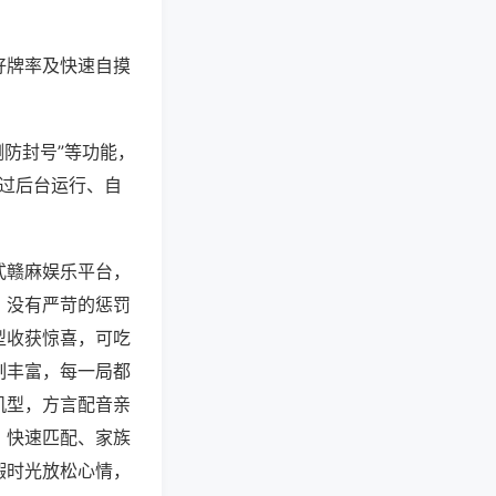
好牌率及快速自摸
测防封号”等功能，
通过后台运行、自
式赣麻娱乐平台，
，没有严苛的惩罚
型收获惊喜，可吃
制丰富，每一局都
机型，方言配音亲
、快速匹配、家族
暇时光放松心情，