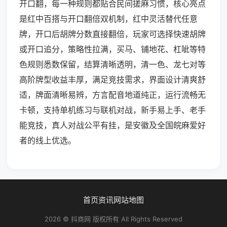
开口翻，每一种规则都贴合民间搓麻习惯，核心亮点
是红中百搭与开口翻倍双机制，红中灵活替代任意
牌，开口后胡牌分数直接翻倍，玩家可选择快速胡牌
或开口追分，策略性拉满，买马、铺地花、杠呲等特
色规则悉数保留，结算清晰透明，清一色、龙七对等
高阶牌型收益丰厚，满足竞技需求，界面设计清爽舒
适，牌面清晰易辨，方言配音地道纯正，运行流畅无
卡顿，支持单机练习与联机对战，新手易上手、老手
能竞技，真人对战公平有挂，是安徽及全国皖麻爱好
者的线上优选。
首页
资讯
网站地图
2026 © 抖商网 版权所有 All Rights Reserved