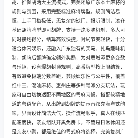
胡、推倒胡两大主流模式，完美还原广东本土麻将的
规则与氛围，采用完整标准麻将牌型，规则简洁易
懂，上手门槛极低，无复杂的缺门、报听限制，凑齐
基础胡牌牌型即可胡牌，支持一炮多响机制，多人可
同时接炮得分，结算高效快捷，对局节奏轻快，十分
适合休闲娱乐，还融入广东独有的买马、扎鸟趣味机
制，胡牌后翻牌确定额外奖励，为对局增添更多变数
与乐趣，设有爆胡封顶规则，高番牌型按上限结算，
有效避免极端分数差距，兼顾娱乐性与公平性，覆盖
红中王、潮汕麻将、惠州庄等多种粤派分支玩法，玩
家可自由切换适配不同地区的粤麻习惯，搭配软糯地
道的粤语配音，从出牌到胡牌的提示音都充满粤式韵
味，界面设计简洁大气，操作流畅顺手，真人在线匹
配速度快，亲友组队开黑免房卡，不管是日常休闲还
是亲友小聚，都是绝佳的粤式麻将选择，完美复刻广